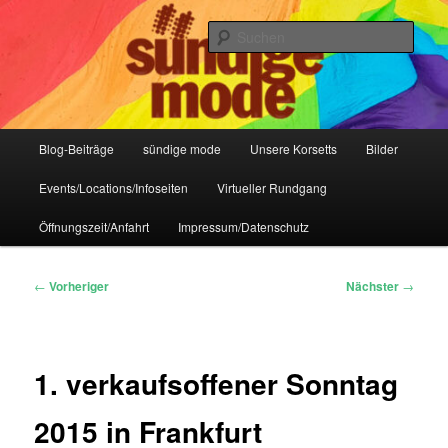
Zum
IHR Laden für Korsetts, Lifestyle-Mode, Club- und Dark-Wear seit 2004
primären
Such
Inhalt
springen
Sündige Mode Frankfurt
Hauptmenü
Blog-Beiträge
sündige mode
Unsere Korsetts
Bilder
Events/Locations/Infoseiten
Virtueller Rundgang
Öffnungszeit/Anfahrt
Impressum/Datenschutz
Beitragsnavigation
←
Vorheriger
Nächster
→
1. verkaufsoffener Sonntag
2015 in Frankfurt