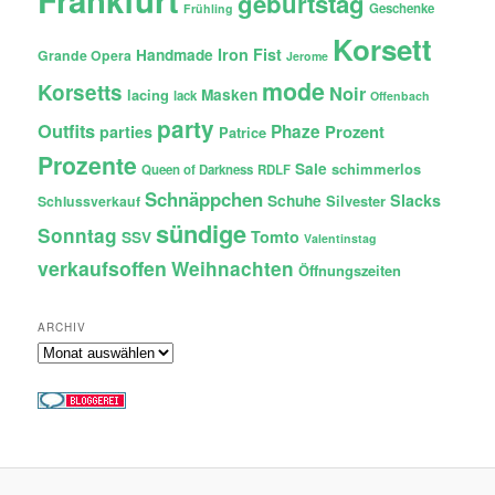
geburtstag
Geschenke
Frühling
Korsett
Iron Fist
Handmade
Grande Opera
Jerome
mode
Korsetts
Noir
lacing
Masken
lack
Offenbach
party
Outfits
Phaze
Prozent
parties
Patrice
Prozente
Sale
schimmerlos
Queen of Darkness
RDLF
Schnäppchen
Slacks
Schuhe
Silvester
Schlussverkauf
sündige
Sonntag
Tomto
SSV
Valentinstag
verkaufsoffen
Weihnachten
Öffnungszeiten
ARCHIV
Archiv