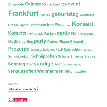
Catanzaro
event
Angebote
cocktail
CSD
Frankfurt
geburtstag
Geschenke
Frühling
Korsett
Iron Fist
Handmade
Grande Opera
Jerome
mode
Korsetts
Noir
lacing
Masken
lack
Offenbach
party
Outfits
Phaze
Prozent
parties
Patrice
Prozente
Sale
schimmerlos
Queen of Darkness
RDLF
Schnäppchen
Slacks
Schuhe
Silvester
Schlussverkauf
sündige
Sonntag
Tomto
SSV
Valentinstag
verkaufsoffen
Weihnachten
Öffnungszeiten
ARCHIV
Archiv