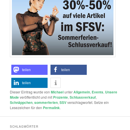
teilen
teilen
teilen
Dieser Eintrag wurde von
Michael
unter
Allgemein
,
Events
,
Unsere
Mode
veröffentlicht und mit
Prozente
,
Schlussverkauf
,
Schnäppchen
,
sommerferien
,
SSV
verschlagwortet. Setze ein
Lesezeichen für den
Permalink
.
SCHLAGWÖRTER