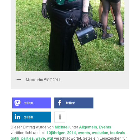
Mona beim WGT 2014
teilen
teilen
teilen
Dieser Eintrag wurde von
Michael
unter
Allgemein
,
Events
veröffentlicht und mit
10jährigen
,
2014
,
events
,
evolution
,
festivals
,
gotik
,
parties
,
wave
,
wgt
verschlagwortet. Setze ein Lesezeichen für