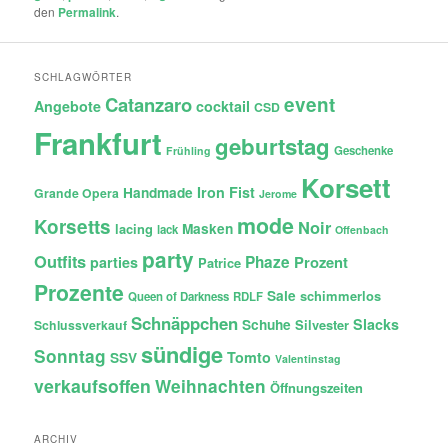
den
Permalink
.
SCHLAGWÖRTER
Catanzaro
event
Angebote
cocktail
CSD
Frankfurt
geburtstag
Geschenke
Frühling
Korsett
Iron Fist
Handmade
Grande Opera
Jerome
mode
Korsetts
Noir
lacing
Masken
lack
Offenbach
party
Outfits
Phaze
Prozent
parties
Patrice
Prozente
Sale
schimmerlos
Queen of Darkness
RDLF
Schnäppchen
Slacks
Schuhe
Silvester
Schlussverkauf
sündige
Sonntag
Tomto
SSV
Valentinstag
verkaufsoffen
Weihnachten
Öffnungszeiten
ARCHIV