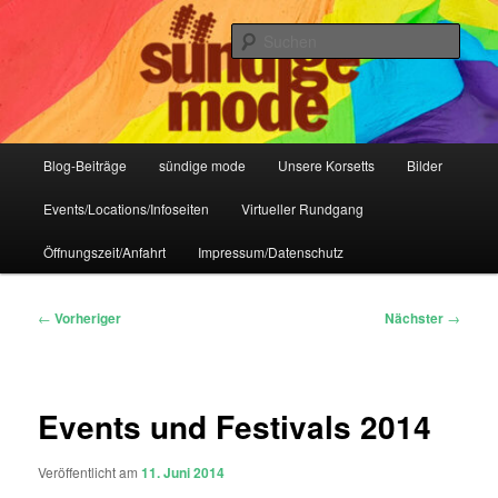
Zum
IHR Laden für Korsetts, Lifestyle-Mode, Club- und Dark-Wear seit 2004
primären
Such
Inhalt
springen
Sündige Mode Frankfurt
Hauptmenü
Blog-Beiträge
sündige mode
Unsere Korsetts
Bilder
Events/Locations/Infoseiten
Virtueller Rundgang
Öffnungszeit/Anfahrt
Impressum/Datenschutz
Beitragsnavigation
←
Vorheriger
Nächster
→
Events und Festivals 2014
Veröffentlicht am
11. Juni 2014