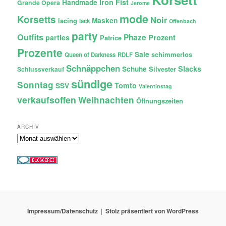
Iron Fist
Handmade
Grande Opera
Jerome
mode
Korsetts
Noir
lacing
Masken
lack
Offenbach
party
Outfits
Phaze
Prozent
parties
Patrice
Prozente
Sale
schimmerlos
Queen of Darkness
RDLF
Schnäppchen
Slacks
Schuhe
Silvester
Schlussverkauf
sündige
Sonntag
Tomto
SSV
Valentinstag
verkaufsoffen
Weihnachten
Öffnungszeiten
ARCHIV
Archiv
Impressum/Datenschutz
Stolz präsentiert von WordPress