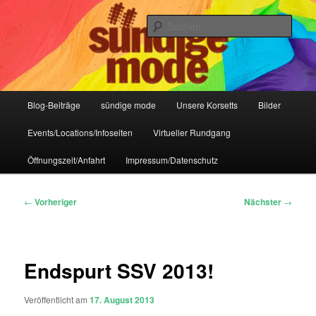
Zum
IHR Laden für Korsetts, Lifestyle-Mode, Club- und Dark-Wear seit 2004
primären
Such
Inhalt
springen
Sündige Mode Frankfurt
Hauptmenü
Blog-Beiträge
sündige mode
Unsere Korsetts
Bilder
Events/Locations/Infoseiten
Virtueller Rundgang
Öffnungszeit/Anfahrt
Impressum/Datenschutz
Beitragsnavigation
←
Vorheriger
Nächster
→
Endspurt SSV 2013!
Veröffentlicht am
17. August 2013