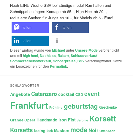
Noch EINE Woche SSV bei sündige mode! Ran halten und
Schnäppchen jagen: Korsage ab 85.-, High Heel ab 29.-,
reduzierte Sachen für Jungs ab 10.-, für Mädels ab 5.- Euro!
teilen
teilen
teilen
Dieser Eintrag wurde von
Michael
unter
Unsere Mode
veröffentlicht
und mit
high heel
,
Nachlass
,
Rabatt
,
Schlussverkauf
,
Sommerschlussverkauf
,
Sonderpreise
,
SSV
verschlagwortet. Setze
ein Lesezeichen für den
Permalink
.
SCHLAGWÖRTER
Catanzaro
event
Angebote
cocktail
CSD
Frankfurt
geburtstag
Geschenke
Frühling
Korsett
Iron Fist
Handmade
Grande Opera
Jerome
mode
Korsetts
Noir
lacing
Masken
lack
Offenbach