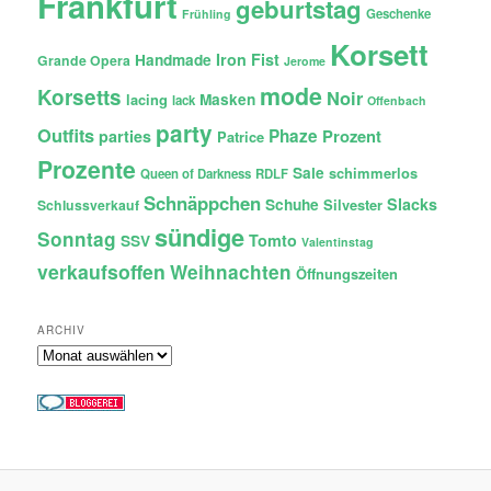
Frankfurt
geburtstag
Geschenke
Frühling
Korsett
Iron Fist
Handmade
Grande Opera
Jerome
mode
Korsetts
Noir
lacing
Masken
lack
Offenbach
party
Outfits
Phaze
Prozent
parties
Patrice
Prozente
Sale
schimmerlos
Queen of Darkness
RDLF
Schnäppchen
Slacks
Schuhe
Silvester
Schlussverkauf
sündige
Sonntag
Tomto
SSV
Valentinstag
verkaufsoffen
Weihnachten
Öffnungszeiten
ARCHIV
Archiv