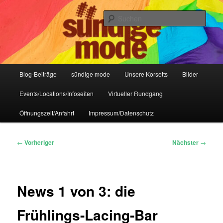
Zum
IHR Laden für Korsetts, Lifestyle-Mode, Club- und Dark-Wear seit 2004
primären
Such
Inhalt
springen
Sündige Mode Frankfurt
Hauptmenü
Blog-Beiträge
sündige mode
Unsere Korsetts
Bilder
Events/Locations/Infoseiten
Virtueller Rundgang
Öffnungszeit/Anfahrt
Impressum/Datenschutz
Beitragsnavigation
←
Vorheriger
Nächster
→
News 1 von 3: die
Frühlings-Lacing-Bar