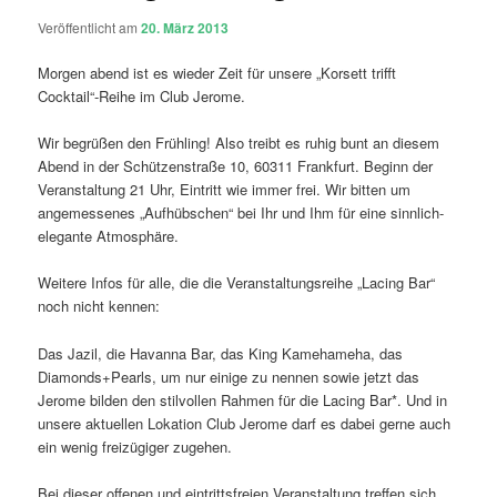
Veröffentlicht am
20. März 2013
Morgen abend ist es wieder Zeit für unsere „Korsett trifft
Cocktail“-Reihe im Club Jerome.
Wir begrüßen den Frühling! Also treibt es ruhig bunt an diesem
Abend in der Schützenstraße 10, 60311 Frankfurt. Beginn der
Veranstaltung 21 Uhr, Eintritt wie immer frei. Wir bitten um
angemessenes „Aufhübschen“ bei Ihr und Ihm für eine sinnlich-
elegante Atmosphäre.
Weitere Infos für alle, die die Veranstaltungsreihe „Lacing Bar“
noch nicht kennen:
Das Jazil, die Havanna Bar, das King Kamehameha, das
Diamonds+Pearls, um nur einige zu nennen sowie jetzt das
Jerome bilden den stilvollen Rahmen für die Lacing Bar*. Und in
unsere aktuellen Lokation Club Jerome darf es dabei gerne auch
ein wenig freizügiger zugehen.
Bei dieser offenen und eintrittsfreien Veranstaltung treffen sich