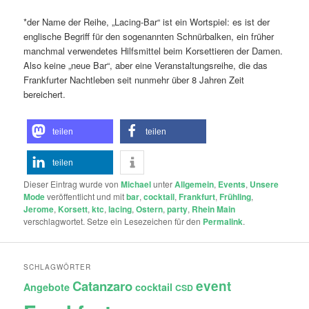
*der Name der Reihe, „Lacing-Bar“ ist ein Wortspiel: es ist der
englische Begriff für den sogenannten Schnürbalken, ein früher
manchmal verwendetes Hilfsmittel beim Korsettieren der Damen.
Also keine „neue Bar“, aber eine Veranstaltungsreihe, die das
Frankfurter Nachtleben seit nunmehr über 8 Jahren Zeit
bereichert.
teilen
teilen
teilen
Dieser Eintrag wurde von
Michael
unter
Allgemein
,
Events
,
Unsere
Mode
veröffentlicht und mit
bar
,
cocktail
,
Frankfurt
,
Frühling
,
Jerome
,
Korsett
,
ktc
,
lacing
,
Ostern
,
party
,
Rhein Main
verschlagwortet. Setze ein Lesezeichen für den
Permalink
.
SCHLAGWÖRTER
Catanzaro
event
Angebote
cocktail
CSD