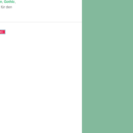
en
,
Gothic
,
 für den