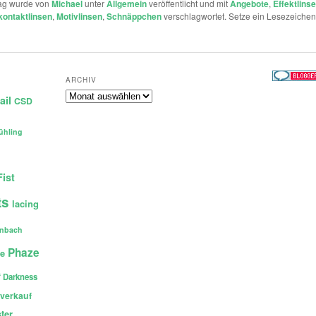
rag wurde von
Michael
unter
Allgemein
veröffentlicht und mit
Angebote
,
Effektlins
kontaktlinsen
,
Motivlinsen
,
Schnäppchen
verschlagwortet. Setze ein Lesezeichen
ARCHIV
Archiv
ail
CSD
ühling
Fist
ts
lacing
enbach
Phaze
ce
 Darkness
verkauf
ter