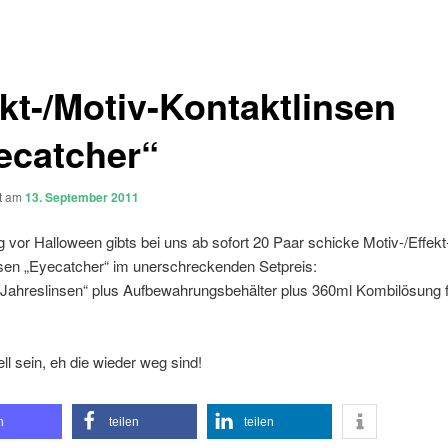
ekt-/Motiv-Kontaktlinsen
ecatcher“
ht am
13. September 2011
g vor Halloween gibts bei uns ab sofort 20 Paar schicke Motiv-/Effekt
nsen „Eyecatcher“ im unerschreckenden Setpreis:
„Jahreslinsen“ plus Aufbewahrungsbehälter plus 360ml Kombilösung f
ll sein, eh die wieder weg sind!
n
teilen
teilen