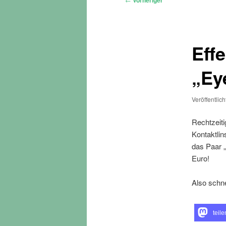
Vorheriger
Eff
„Ey
Veröffentlic
Rechtzeiti
Kontaktli
das Paar 
Euro!
Also schne
teile