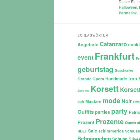
Dieser Eint
Halloween
,
Permalink
.
SCHLAGWÖRTER
Catanzaro
Angebote
cockt
Frankfurt
event
Fr
geburtstag
Geschenke
Iron 
Handmade
Grande Opera
Korsett
Korset
Jerome
mode
Noir
Masken
lack
Off
party
Outfits
parties
Patri
Prozente
Prozent
Queen of
Sale
schimmerlos
Schluss
RDLF
Schnäppchen
Schuhe
Silves