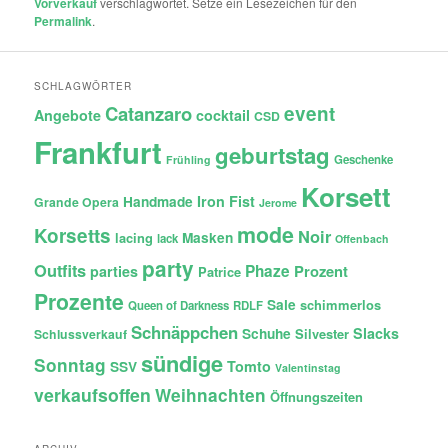
Vorverkauf
verschlagwortet. Setze ein Lesezeichen für den
Permalink
.
SCHLAGWÖRTER
Catanzaro
event
Angebote
cocktail
CSD
Frankfurt
geburtstag
Geschenke
Frühling
Korsett
Iron Fist
Handmade
Grande Opera
Jerome
mode
Korsetts
Noir
lacing
Masken
lack
Offenbach
party
Outfits
Phaze
Prozent
parties
Patrice
Prozente
Sale
schimmerlos
Queen of Darkness
RDLF
Schnäppchen
Slacks
Schuhe
Silvester
Schlussverkauf
sündige
Sonntag
Tomto
SSV
Valentinstag
verkaufsoffen
Weihnachten
Öffnungszeiten