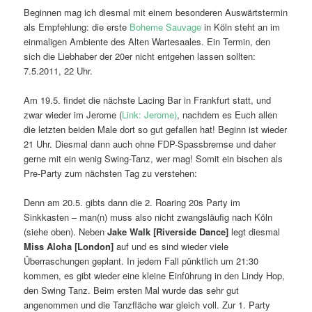
Beginnen mag ich diesmal mit einem besonderen Auswärtstermin
als Empfehlung: die erste
Boheme Sauvage
in Köln steht an im
einmaligen Ambiente des Alten Wartesaales. Ein Termin, den
sich die Liebhaber der 20er nicht entgehen lassen sollten:
7.5.2011, 22 Uhr.
Am 19.5. findet die nächste Lacing Bar in Frankfurt statt, und
zwar wieder im Jerome (
Link: Jerome)
, nachdem es Euch allen
die letzten beiden Male dort so gut gefallen hat! Beginn ist wieder
21 Uhr. Diesmal dann auch ohne FDP-Spassbremse und daher
gerne mit ein wenig Swing-Tanz, wer mag! Somit ein bischen als
Pre-Party zum nächsten Tag zu verstehen:
Denn am 20.5. gibts dann die 2. Roaring 20s Party im
Sinkkasten – man(n) muss also nicht zwangsläufig nach Köln
(siehe oben). Neben
Jake Walk [Riverside Dance]
legt diesmal
Miss Aloha [London]
auf und es sind wieder viele
Überraschungen geplant. In jedem Fall pünktlich um 21:30
kommen, es gibt wieder eine kleine Einführung in den Lindy Hop,
den Swing Tanz. Beim ersten Mal wurde das sehr gut
angenommen und die Tanzfläche war gleich voll. Zur 1. Party