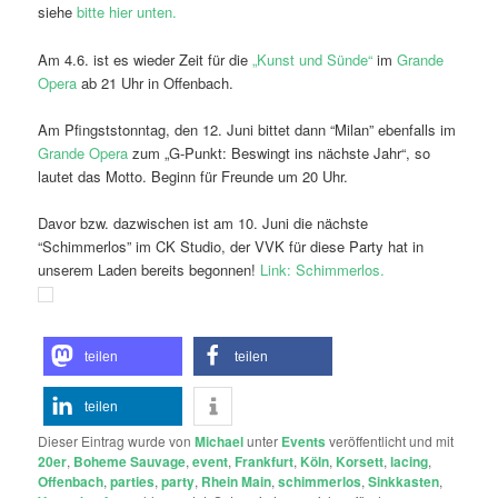
siehe
bitte hier unten.
Am 4.6. ist es wieder Zeit für die
„Kunst und Sünde“
im
Grande
Opera
ab 21 Uhr in Offenbach.
Am Pfingststonntag, den 12. Juni bittet dann “Milan” ebenfalls im
Grande Opera
zum „G-Punkt: Beswingt ins nächste Jahr“, so
lautet das Motto. Beginn für Freunde um 20 Uhr.
Davor bzw. dazwischen ist am 10. Juni die nächste
“Schimmerlos” im CK Studio, der VVK für diese Party hat in
unserem Laden bereits begonnen!
Link: Schimmerlos.
teilen
teilen
teilen
Dieser Eintrag wurde von
Michael
unter
Events
veröffentlicht und mit
20er
,
Boheme Sauvage
,
event
,
Frankfurt
,
Köln
,
Korsett
,
lacing
,
Offenbach
,
parties
,
party
,
Rhein Main
,
schimmerlos
,
Sinkkasten
,