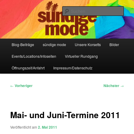
Zum
IHR Laden für Korsetts, Lifestyle-Mode, Club- und Dark-Wear seit 2004
primären
Such
Inhalt
springen
Sündige Mode Frankfurt
Hauptmenü
Blog-Beiträge
sündige mode
Unsere Korsetts
Bilder
Events/Locations/Infoseiten
Virtueller Rundgang
Öffnungszeit/Anfahrt
Impressum/Datenschutz
Beitragsnavigation
←
Vorheriger
Nächster
→
Mai- und Juni-Termine 2011
Veröffentlicht am
2. Mai 2011