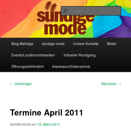
Zum
IHR Laden für Korsetts, Lifestyle-Mode, Club- und Dark-Wear seit 2004
primären
Such
Inhalt
springen
Sündige Mode Frankfurt
Hauptmenü
Blog-Beiträge
sündige mode
Unsere Korsetts
Bilder
Events/Locations/Infoseiten
Virtueller Rundgang
Öffnungszeit/Anfahrt
Impressum/Datenschutz
Beitragsnavigation
←
Vorheriger
Nächster
→
Termine April 2011
Veröffentlicht am
15. März 2011