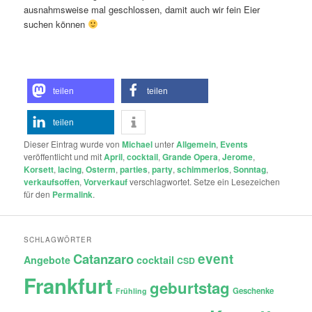
ausnahmsweise mal geschlossen, damit auch wir fein Eier
suchen können
teilen
teilen
teilen
Dieser Eintrag wurde von
Michael
unter
Allgemein
,
Events
veröffentlicht und mit
April
,
cocktail
,
Grande Opera
,
Jerome
,
Korsett
,
lacing
,
Osterm
,
parties
,
party
,
schimmerlos
,
Sonntag
,
verkaufsoffen
,
Vorverkauf
verschlagwortet. Setze ein Lesezeichen
für den
Permalink
.
SCHLAGWÖRTER
Catanzaro
event
Angebote
cocktail
CSD
Frankfurt
geburtstag
Geschenke
Frühling