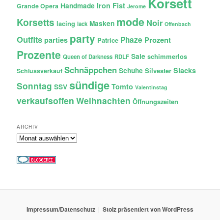
Korsett
Iron Fist
Handmade
Grande Opera
Jerome
mode
Korsetts
Noir
lacing
Masken
lack
Offenbach
party
Outfits
Phaze
Prozent
parties
Patrice
Prozente
Sale
schimmerlos
Queen of Darkness
RDLF
Schnäppchen
Slacks
Schuhe
Silvester
Schlussverkauf
sündige
Sonntag
Tomto
SSV
Valentinstag
verkaufsoffen
Weihnachten
Öffnungszeiten
ARCHIV
Archiv
Impressum/Datenschutz
Stolz präsentiert von WordPress