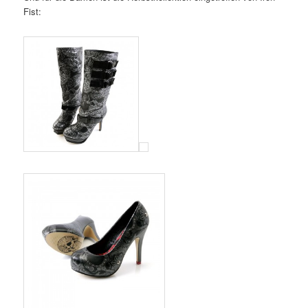
Fist: