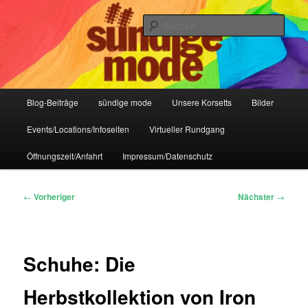
Zum
IHR Laden für Korsetts, Lifestyle-Mode, Club- und Dark-Wear seit 2004
primären
Such
Inhalt
springen
Sündige Mode Frankfurt
Hauptmenü
Blog-Beiträge
sündige mode
Unsere Korsetts
Bilder
Events/Locations/Infoseiten
Virtueller Rundgang
Öffnungszeit/Anfahrt
Impressum/Datenschutz
Beitragsnavigation
←
Vorheriger
Nächster
→
Schuhe: Die
Herbstkollektion von Iron