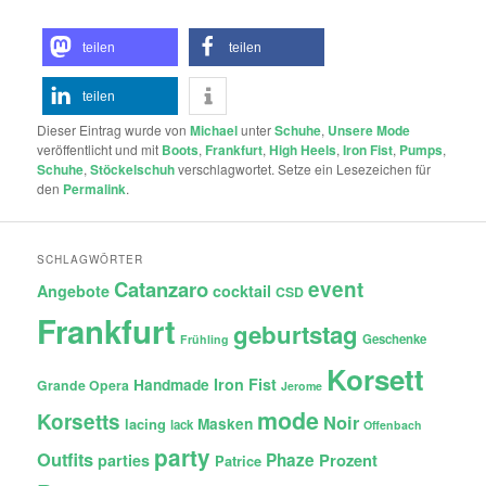
teilen
teilen
teilen
Dieser Eintrag wurde von
Michael
unter
Schuhe
,
Unsere Mode
veröffentlicht und mit
Boots
,
Frankfurt
,
High Heels
,
Iron Fist
,
Pumps
,
Schuhe
,
Stöckelschuh
verschlagwortet. Setze ein Lesezeichen für
den
Permalink
.
SCHLAGWÖRTER
Catanzaro
event
Angebote
cocktail
CSD
Frankfurt
geburtstag
Geschenke
Frühling
Korsett
Iron Fist
Handmade
Grande Opera
Jerome
mode
Korsetts
Noir
lacing
Masken
lack
Offenbach
party
Outfits
Phaze
Prozent
parties
Patrice