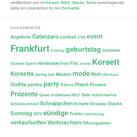
veröffentlicht und mit
Korsett
,
RDLF
,
Slacks
,
Tomto
verschlagwortet.
Setze ein Lesezeichen für den
Permalink
.
SCHLAGWÖRTER
Catanzaro
event
Angebote
cocktail
CSD
Frankfurt
geburtstag
Geschenke
Frühling
Korsett
Iron Fist
Handmade
Grande Opera
Jerome
mode
Korsetts
Noir
lacing
Masken
lack
Offenbach
party
Outfits
Phaze
Prozent
parties
Patrice
Prozente
Sale
schimmerlos
Queen of Darkness
RDLF
Schnäppchen
Slacks
Schuhe
Silvester
Schlussverkauf
sündige
Sonntag
Tomto
SSV
Valentinstag
verkaufsoffen
Weihnachten
Öffnungszeiten