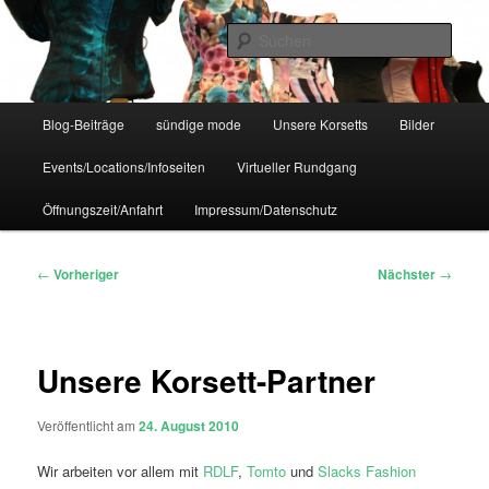
Zum
IHR Laden für Korsetts, Lifestyle-Mode, Club- und Dark-Wear seit 2004
primären
Such
Inhalt
springen
Sündige Mode Frankfurt
Hauptmenü
Blog-Beiträge
sündige mode
Unsere Korsetts
Bilder
Events/Locations/Infoseiten
Virtueller Rundgang
Öffnungszeit/Anfahrt
Impressum/Datenschutz
Beitragsnavigation
←
Vorheriger
Nächster
→
Unsere Korsett-Partner
Veröffentlicht am
24. August 2010
Wir arbeiten vor allem mit
RDLF
,
Tomto
und
Slacks Fashion