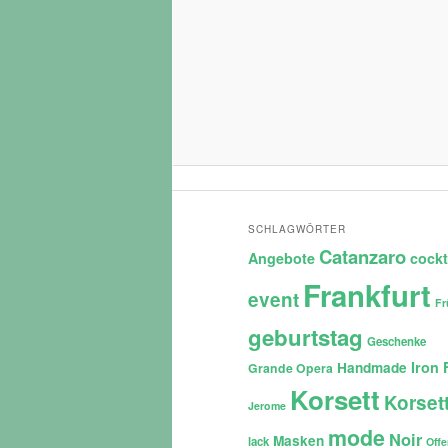
SCHLAGWÖRTER
Catanzaro
Angebote
cockt
Frankfurt
event
Fr
geburtstag
Geschenke
Iron 
Handmade
Grande Opera
Korsett
Korset
Jerome
mode
Noir
Masken
lack
Off