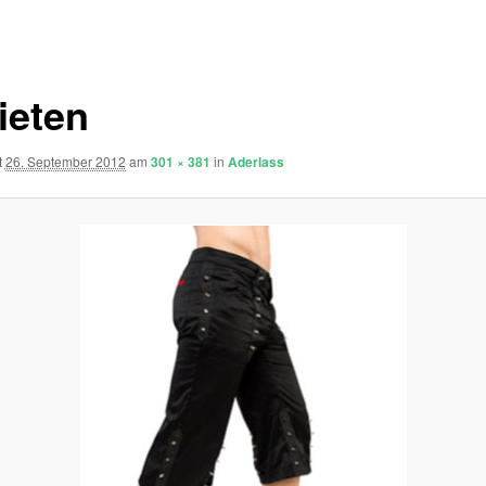
ieten
t
26. September 2012
am
301 × 381
in
Aderlass