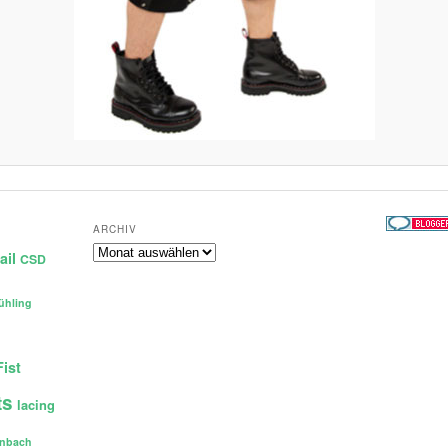
ARCHIV
Archiv
ail
CSD
ühling
Fist
ts
lacing
enbach