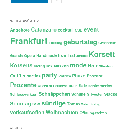
SCHLAGWÖRTER
Catanzaro
event
Angebote
cocktail
CSD
Frankfurt
geburtstag
Geschenke
Frühling
Korsett
Iron Fist
Handmade
Grande Opera
Jerome
mode
Korsetts
Noir
lacing
Masken
lack
Offenbach
party
Outfits
Phaze
Prozent
parties
Patrice
Prozente
Sale
schimmerlos
Queen of Darkness
RDLF
Schnäppchen
Slacks
Schuhe
Silvester
Schlussverkauf
sündige
Sonntag
Tomto
SSV
Valentinstag
verkaufsoffen
Weihnachten
Öffnungszeiten
ARCHIV