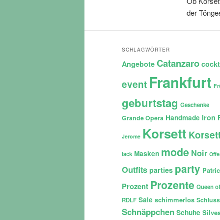
Ob Korsett
der Tönge
SCHLAGWÖRTER
Catanzaro
Angebote
cockt
Frankfurt
event
Fr
geburtstag
Geschenke
Iron 
Handmade
Grande Opera
Korsett
Korset
Jerome
mode
Noir
Masken
lack
Off
party
Outfits
parties
Patri
Prozente
Prozent
Queen of
Sale
schimmerlos
Schluss
RDLF
Schnäppchen
Schuhe
Silves