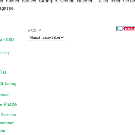
s, Fächer, Bustles, Strümpfe, Schuhe, Hütchen… alles finden Sie bei
sgasse.
ARCHIV
Archiv
ail
CSD
ühling
Fist
ts
lacing
enbach
Phaze
ce
 Darkness
verkauf
ter