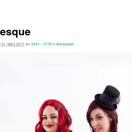
lesque
t
31. März 2011
am
2491 × 3776
in
Burlesque