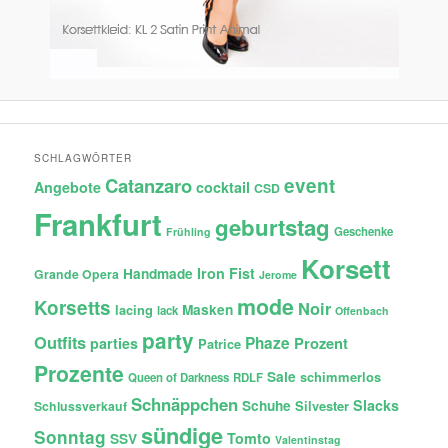
SCHLAGWÖRTER
Catanzaro
event
Angebote
cocktail
CSD
Frankfurt
geburtstag
Geschenke
Frühling
Korsett
Iron Fist
Handmade
Grande Opera
Jerome
mode
Korsetts
Noir
lacing
Masken
lack
Offenbach
party
Outfits
Phaze
Prozent
parties
Patrice
Prozente
Sale
schimmerlos
Queen of Darkness
RDLF
Schnäppchen
Slacks
Schuhe
Silvester
Schlussverkauf
sündige
Sonntag
Tomto
SSV
Valentinstag