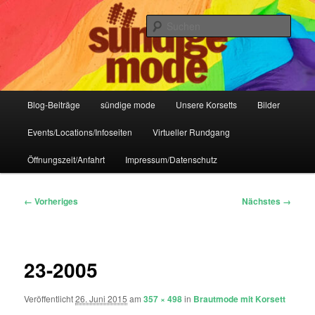
Zum
IHR Laden für Korsetts, Lifestyle-Mode, Club- und Dark-Wear seit 2004
primären
Such
Inhalt
springen
Sündige Mode Frankfurt
Hauptmenü
Blog-Beiträge
sündige mode
Unsere Korsetts
Bilder
Events/Locations/Infoseiten
Virtueller Rundgang
Öffnungszeit/Anfahrt
Impressum/Datenschutz
Bilder-
← Vorheriges
Nächstes →
Navigation
23-2005
Veröffentlicht
26. Juni 2015
am
357 × 498
in
Brautmode mit Korsett