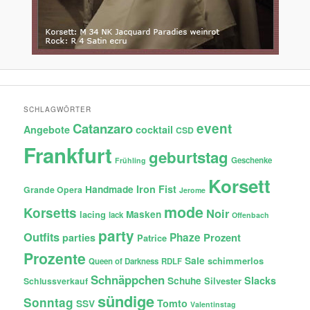
SCHLAGWÖRTER
Catanzaro
event
Angebote
cocktail
CSD
Frankfurt
geburtstag
Geschenke
Frühling
Korsett
Iron Fist
Handmade
Grande Opera
Jerome
mode
Korsetts
Noir
lacing
Masken
lack
Offenbach
party
Outfits
Phaze
Prozent
parties
Patrice
Prozente
Sale
schimmerlos
Queen of Darkness
RDLF
Schnäppchen
Slacks
Schuhe
Silvester
Schlussverkauf
sündige
Sonntag
Tomto
SSV
Valentinstag