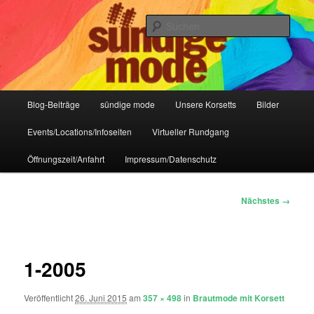
Zum
IHR Laden für Korsetts, Lifestyle-Mode, Club- und Dark-Wear seit 2004
primären
Such
Inhalt
springen
Sündige Mode Frankfurt
Hauptmenü
Blog-Beiträge
sündige mode
Unsere Korsetts
Bilder
Events/Locations/Infoseiten
Virtueller Rundgang
Öffnungszeit/Anfahrt
Impressum/Datenschutz
Bilder-
Nächstes →
Navigation
1-2005
Veröffentlicht
26. Juni 2015
am
357 × 498
in
Brautmode mit Korsett