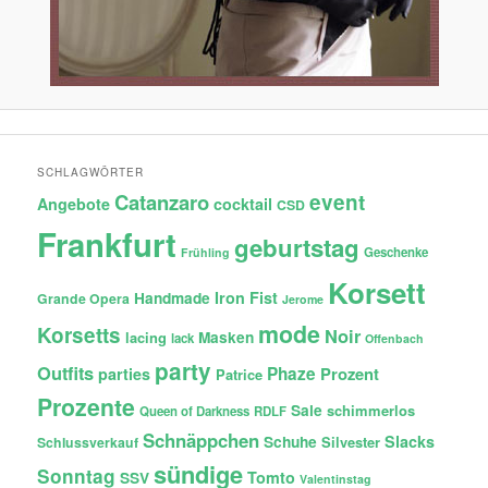
SCHLAGWÖRTER
Catanzaro
event
Angebote
cocktail
CSD
Frankfurt
geburtstag
Geschenke
Frühling
Korsett
Iron Fist
Handmade
Grande Opera
Jerome
mode
Korsetts
Noir
lacing
Masken
lack
Offenbach
party
Outfits
Phaze
Prozent
parties
Patrice
Prozente
Sale
schimmerlos
Queen of Darkness
RDLF
Schnäppchen
Slacks
Schuhe
Silvester
Schlussverkauf
sündige
Sonntag
Tomto
SSV
Valentinstag