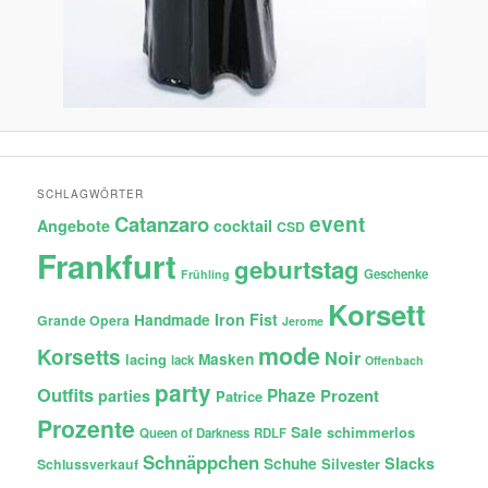
SCHLAGWÖRTER
Catanzaro
event
Angebote
cocktail
CSD
Frankfurt
geburtstag
Geschenke
Frühling
Korsett
Iron Fist
Handmade
Grande Opera
Jerome
mode
Korsetts
Noir
lacing
Masken
lack
Offenbach
party
Outfits
Phaze
Prozent
parties
Patrice
Prozente
Sale
schimmerlos
Queen of Darkness
RDLF
Schnäppchen
Slacks
Schuhe
Silvester
Schlussverkauf