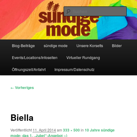
Zum
IHR Laden für Korsetts, Lifestyle-Mode, Club- und Dark-Wear seit 2004
primären
Such
Inhalt
springen
Sündige Mode Frankfurt
Hauptmenü
Blog-Beiträge
sündige mode
Unsere Korsetts
Bilder
Events/Locations/Infoseiten
Virtueller Rundgang
Öffnungszeit/Anfahrt
Impressum/Datenschutz
Bilder-
← Vorheriges
Navigation
Biella
Veröffentlicht
11. April 2014
am
333 × 500
in
10 Jahre sündige
mode: das 1. „Jubel“-Angebot :-)