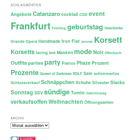
SCHLAGWÖRTER
Catanzaro
event
Angebote
cocktail
CSD
Frankfurt
geburtstag
Geschenke
Frühling
Korsett
Iron Fist
Handmade
Grande Opera
Jerome
mode
Korsetts
Noir
lacing
Masken
lack
Offenbach
party
Outfits
Phaze
Prozent
parties
Patrice
Prozente
Sale
schimmerlos
Queen of Darkness
RDLF
Schnäppchen
Slacks
Schuhe
Silvester
Schlussverkauf
sündige
Sonntag
Tomto
SSV
Valentinstag
verkaufsoffen
Weihnachten
Öffnungszeiten
ARCHIV
Archiv