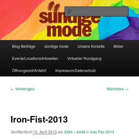
Zum
IHR Laden für Korsetts, Lifestyle-Mode, Club- und Dark-Wear seit 2004
primären
Such
Inhalt
springen
Sündige Mode Frankfurt
Hauptmenü
Blog-Beiträge
sündige mode
Unsere Korsetts
Bilder
Events/Locations/Infoseiten
Virtueller Rundgang
Öffnungszeit/Anfahrt
Impressum/Datenschutz
Bilder-
← Vorheriges
Nächstes →
Navigation
Iron-Fist-2013
Veröffentlicht
10. April 2013
am
3264 × 2448
in
Iron Fist 2013