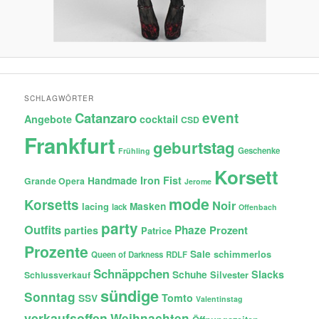
SCHLAGWÖRTER
Catanzaro
event
Angebote
cocktail
CSD
Frankfurt
geburtstag
Geschenke
Frühling
Korsett
Iron Fist
Handmade
Grande Opera
Jerome
mode
Korsetts
Noir
lacing
Masken
lack
Offenbach
party
Outfits
Phaze
Prozent
parties
Patrice
Prozente
Sale
schimmerlos
Queen of Darkness
RDLF
Schnäppchen
Slacks
Schuhe
Silvester
Schlussverkauf
sündige
Sonntag
Tomto
SSV
Valentinstag
verkaufsoffen
Weihnachten