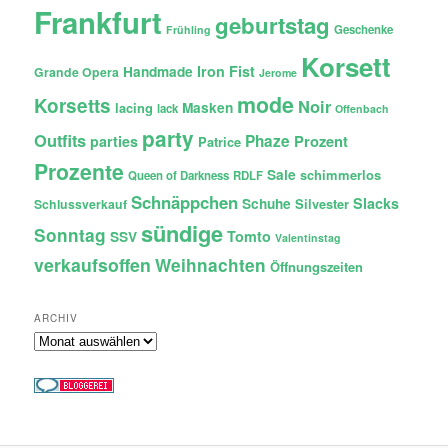
Frankfurt
geburtstag
Geschenke
Frühling
Korsett
Iron Fist
Handmade
Grande Opera
Jerome
mode
Korsetts
Noir
lacing
Masken
lack
Offenbach
party
Outfits
Phaze
Prozent
parties
Patrice
Prozente
Sale
schimmerlos
Queen of Darkness
RDLF
Schnäppchen
Slacks
Schuhe
Silvester
Schlussverkauf
sündige
Sonntag
Tomto
SSV
Valentinstag
verkaufsoffen
Weihnachten
Öffnungszeiten
ARCHIV
Archiv