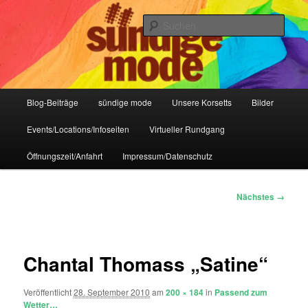
Zum
IHR Laden für Korsetts, Lifestyle-Mode, Club- und Dark-Wear seit 2004
primären
Such
Inhalt
springen
Sündige Mode Frankfurt
Hauptmenü
Blog-Beiträge
sündige mode
Unsere Korsetts
Bilder
Events/Locations/Infoseiten
Virtueller Rundgang
Öffnungszeit/Anfahrt
Impressum/Datenschutz
Bilder-
Nächstes →
Navigation
Chantal Thomass „Satine“
Veröffentlicht
28. September 2010
am
200 × 184
in
Passend zum
Wetter…