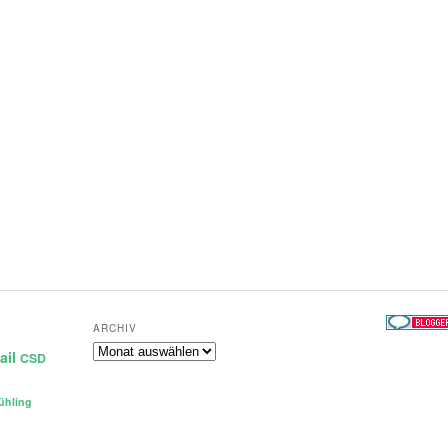
ARCHIV
Archiv
ail
CSD
ühling