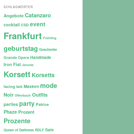
SCHLAGWÖRTER
Catanzaro
Angebote
event
cocktail
CSD
Frankfurt
Frühling
geburtstag
Geschenke
Handmade
Grande Opera
Iron Fist
Jerome
Korsett
Korsetts
mode
lacing
Masken
lack
Noir
Outfits
Offenbach
party
parties
Patrice
Phaze
Prozent
Prozente
Sale
Queen of Darkness
RDLF