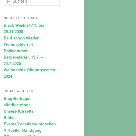
u
c
h
NEUESTE BEITRÄGE
e
Black Week 24.11. bis
n
29.11.2025
Bald schon wieder
Weihnachten :-)
Spätsommer
Betriebsferien 15.7. –
24.7.2025
Weihnachts-Öffnungszeiten
2024
INHALT – SEITEN
Blog-Beiträge
sündige mode
Unsere Korsetts
Bilder
Events/Locations/Infoseiten
Virtueller Rundgang