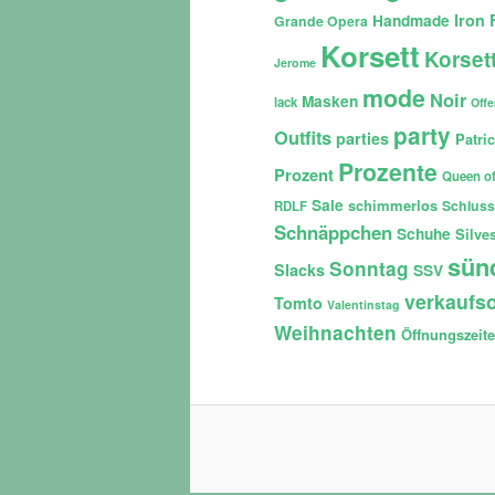
Iron 
Handmade
Grande Opera
Korsett
Korset
Jerome
mode
Noir
Masken
lack
Off
party
Outfits
parties
Patri
Prozente
Prozent
Queen of
Sale
schimmerlos
Schluss
RDLF
Schnäppchen
Schuhe
Silves
sün
Sonntag
Slacks
SSV
verkaufso
Tomto
Valentinstag
Weihnachten
Öffnungszeit