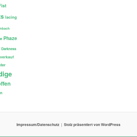
Fist
ts
lacing
enbach
Phaze
ce
 Darkness
verkauf
ter
dige
ffen
en
Impressum/Datenschutz
Stolz präsentiert von WordPress