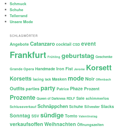
Schmuck
Schuhe
Tellerrand
Unsere Mode
SCHLAGWÖRTER
Catanzaro
event
Angebote
cocktail
CSD
Frankfurt
geburtstag
Geschenke
Frühling
Korsett
Iron Fist
Handmade
Grande Opera
Jerome
mode
Korsetts
Noir
lacing
Masken
lack
Offenbach
party
Outfits
Phaze
Prozent
parties
Patrice
Prozente
Sale
schimmerlos
Queen of Darkness
RDLF
Schnäppchen
Slacks
Schuhe
Silvester
Schlussverkauf
sündige
Sonntag
Tomto
SSV
Valentinstag
verkaufsoffen
Weihnachten
Öffnungszeiten