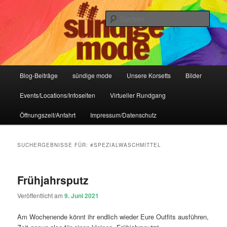
Zum
Zum
IHR Laden für Korsetts, Lifestyle-Mode, Club- und Dark-Wear seit 2004
primären
sekundären
Such
Inhalt
Inhalt
springen
springen
Sündige Mode Frankfurt
Hauptmenü
Blog-Beiträge
sündige mode
Unsere Korsetts
Bilder
Events/Locations/Infoseiten
Virtueller Rundgang
Öffnungszeit/Anfahrt
Impressum/Datenschutz
SUCHERGEBNISSE FÜR:
#SPEZIALWASCHMITTEL
Frühjahrsputz
Veröffentlicht am
9. Juni 2021
Am Wochenende könnt ihr endlich wieder Eure Outfits ausführen,