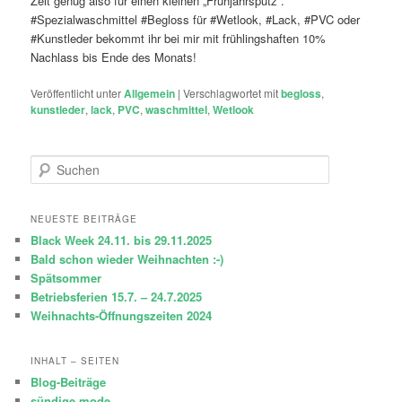
Zeit genug also für einen kleinen „Frühjahrsputz“.
#Spezialwaschmittel #Begloss für #Wetlook, #Lack, #PVC oder
#Kunstleder bekommt ihr bei mir mit frühlingshaften 10%
Nachlass bis Ende des Monats!
Veröffentlicht unter
Allgemein
|
Verschlagwortet mit
begloss
,
kunstleder
,
lack
,
PVC
,
waschmittel
,
Wetlook
S
u
c
h
NEUESTE BEITRÄGE
e
Black Week 24.11. bis 29.11.2025
n
Bald schon wieder Weihnachten :-)
Spätsommer
Betriebsferien 15.7. – 24.7.2025
Weihnachts-Öffnungszeiten 2024
INHALT – SEITEN
Blog-Beiträge
sündige mode