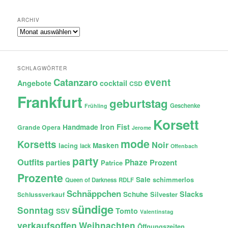
ARCHIV
Archiv
SCHLAGWÖRTER
Catanzaro
event
Angebote
cocktail
CSD
Frankfurt
geburtstag
Geschenke
Frühling
Korsett
Iron Fist
Handmade
Grande Opera
Jerome
mode
Korsetts
Noir
lacing
Masken
lack
Offenbach
party
Outfits
Phaze
Prozent
parties
Patrice
Prozente
Sale
schimmerlos
Queen of Darkness
RDLF
Schnäppchen
Slacks
Schuhe
Silvester
Schlussverkauf
sündige
Sonntag
Tomto
SSV
Valentinstag
verkaufsoffen
Weihnachten
Öffnungszeiten