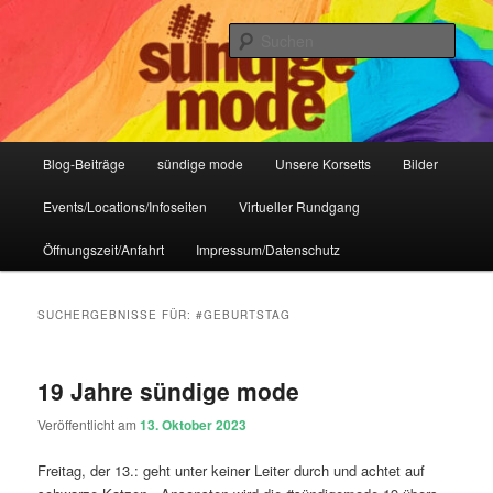
Zum
Zum
IHR Laden für Korsetts, Lifestyle-Mode, Club- und Dark-Wear seit 2004
primären
sekundären
Such
Inhalt
Inhalt
springen
springen
Sündige Mode Frankfurt
Hauptmenü
Blog-Beiträge
sündige mode
Unsere Korsetts
Bilder
Events/Locations/Infoseiten
Virtueller Rundgang
Öffnungszeit/Anfahrt
Impressum/Datenschutz
SUCHERGEBNISSE FÜR:
#GEBURTSTAG
19 Jahre sündige mode
Veröffentlicht am
13. Oktober 2023
Freitag, der 13.: geht unter keiner Leiter durch und achtet auf