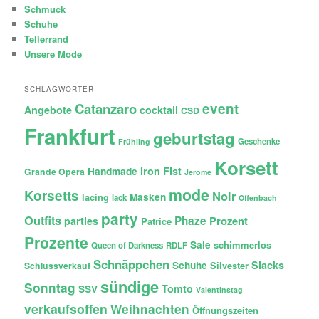
Schmuck
Schuhe
Tellerrand
Unsere Mode
SCHLAGWÖRTER
Catanzaro
event
Angebote
cocktail
CSD
Frankfurt
geburtstag
Geschenke
Frühling
Korsett
Iron Fist
Handmade
Grande Opera
Jerome
mode
Korsetts
Noir
lacing
Masken
lack
Offenbach
party
Outfits
Phaze
Prozent
parties
Patrice
Prozente
Sale
schimmerlos
Queen of Darkness
RDLF
Schnäppchen
Slacks
Schuhe
Silvester
Schlussverkauf
sündige
Sonntag
Tomto
SSV
Valentinstag
verkaufsoffen
Weihnachten
Öffnungszeiten