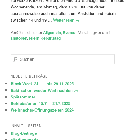
schwarze Katzen . Ansonsten wird die #sündigemode 19 übers
Wochenende, am Montag, dem 16.10. ist von daher
ausnahmsweise auch mal offen zum Anstoßen und Feiern
zwischen 14 und 19 …
Weiterlesen
→
Veröffentlicht unter
Allgemein
,
Events
|
Verschlagwortet mit
anstoßen
,
feiern
,
geburtstag
S
u
c
h
NEUESTE BEITRÄGE
e
Black Week 24.11. bis 29.11.2025
n
Bald schon wieder Weihnachten :-)
Spätsommer
Betriebsferien 15.7. – 24.7.2025
Weihnachts-Öffnungszeiten 2024
INHALT – SEITEN
Blog-Beiträge
sündige mode